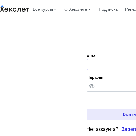
Все курсы
О Хекслете
Подписка
Реги
Email
Пароль
Войти
Нет аккаунта?
Зарег