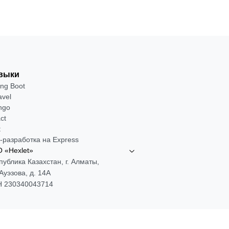
выки
ing Boot
avel
ngo
ct
t
-разработка на Express
 «Hexlet»
публика Казахстан, г. Алматы,
 Ауэзова, д. 14А
 230340043714