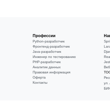
Профессии
На
Python-разработчик
Spr
Фронтенд-разработчик
Lar
Java-разработчик
Dja
Инженер по тестированию
Rea
PHP-разработчик
Jes
Аналитик данных
Веб
Правовая информация
ТОО
Оферта
Рес
Контакты
ул.
БИН