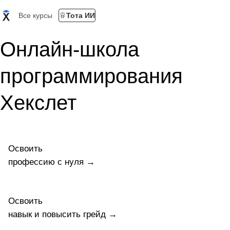
Все курсы
Тота ИИ
Онлайн-школа
программирования
Хекслет
Освоить
профессию c нуля →
Освоить
навык и повысить грейд →