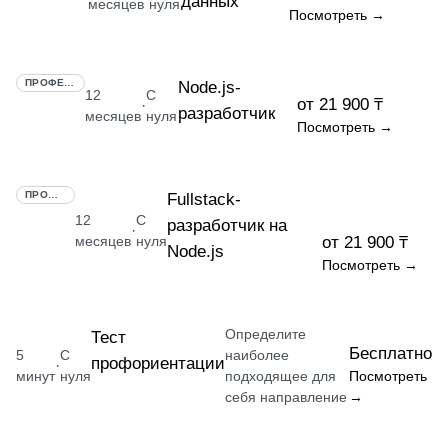
данных
месяцев
нуля
Посмотреть →
ПРОФЕССИЯ
Node.js-
12
С
от 21 900 ₸
·
разработчик
месяцев
нуля
Посмотреть →
ПРОФЕССИЯ
Fullstack-
12
С
разработчик на
·
месяцев
нуля
от 21 900 ₸
Node.js
Посмотреть →
Определите
Тест
Бесплатно
5
С
наиболее
профориентации
·
минут
нуля
подходящее для
Посмотреть
себя направление
→