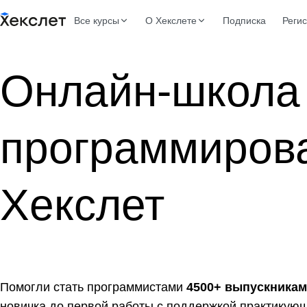
Все курсы
О Хекслете
Подписка
Реги
Онлайн-школа
программиров
Хекслет
Помогли стать программистами
4500+ выпускникам
новичка до первой работы с поддержкой практикующ