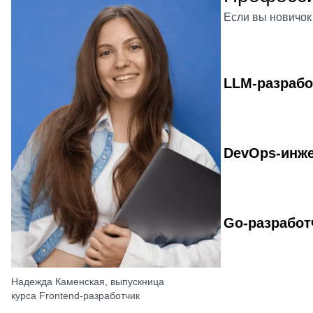
Если вы новичок
LLM-разрабо
DevOps-инже
Go-разработ
Надежда Каменская, выпускница
курса Frontend-разработчик