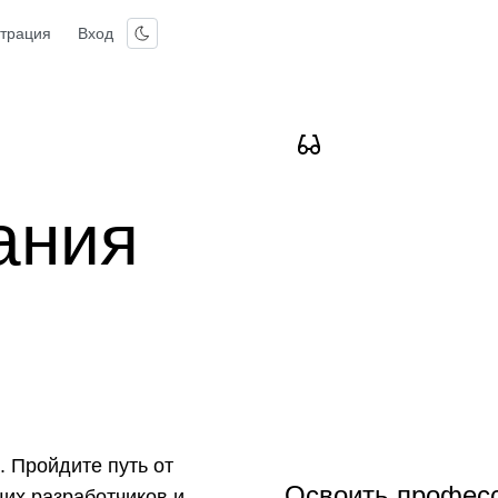
страция
Вход
ания
. Пройдите путь от
Освоить профес
их разработчиков и