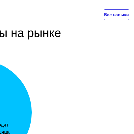
Все навыки
ы на рынке
%
одят
сяца