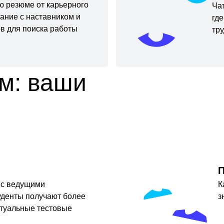
ью резюме от карьерного
Ча
вание с наставником и
гд
в для поиска работы
тр
м: ваши
П
 с ведущими
К
уденты получают более
з
ктуальные тестовые