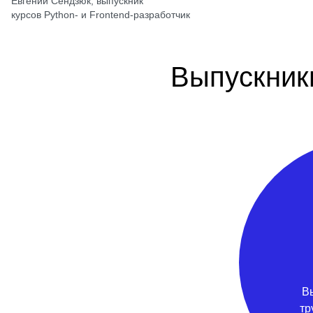
Евгений Сендзюк, выпускник
курсов Python- и Frontend-разработчик
Выпускник
В
тр