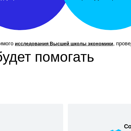
симого
, пров
исследования Высшей школы экономики
будет помогать
Со