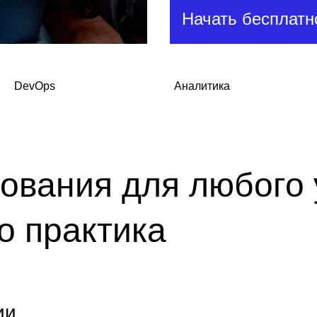
Начать бесплат
DevOps
Аналитика
ования для любого 
о практика
ии