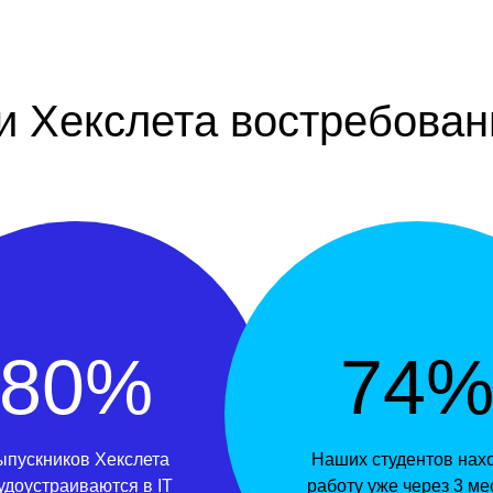
и Хекслета востребован
80%
74
ыпускников Хекслета
Наших студентов нах
удоустраиваются в IT
работу уже через 3 ме