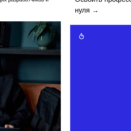
нуля →